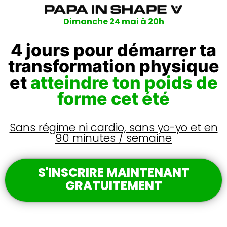
Dimanche 24 mai à 20h
4 jours pour démarrer ta
transformation physique
et
atteindre ton poids de
forme cet été
Sans régime ni cardio, sans yo-yo et en
90 minutes / semaine
S'INSCRIRE MAINTENANT
GRATUITEMENT